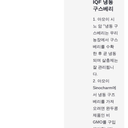
IQF 냉동
구스베리
1. 아모이 시
노 암 ''냉동 구
스베리는 우리
농장에서 구스
베리를 수확
한 후 곧 냉동
되며 살충제는
잘 관리됩니
다.
2. 아모이
Sinocharm에
서 냉동 구즈
베리를 가져
오려면 완두콩
제품인 비
GMO를 구입