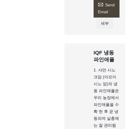

Send
Email
세부
IQF 냉동
파인애플
1. 샤먼 시노
크암 (아모이
시노 암)의 냉
동 파인애플은
우리 농장에서
파인애플을 수
확 한 후 곧 냉
동되며 살충제
는 잘 관리됩