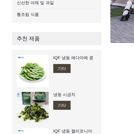
신선한 야채 및 과일
통조림 식품
추천 제품
IQF 냉동 에다마메 콩
기타
냉동 시금치
기타
IQF 냉동 캘리포니아