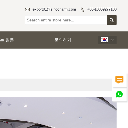

export01@sinocharm.com
+86-18859277188


는 질문
문의하기


