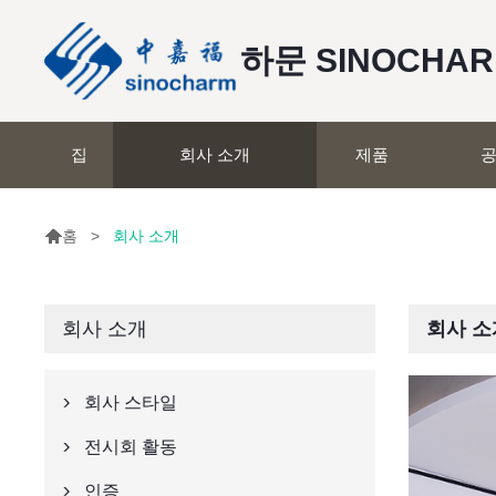
하문 SINOCHA
집
회사 소개
제품
공

>
회사 소개
홈
회사 소개
회사 소
회사 스타일

전시회 활동

인증
