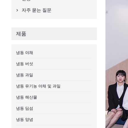
자주 묻는 질문

제품
냉동 야채
냉동 버섯
냉동 과일
냉동 유기농 야채 및 과일
냉동 해산물
냉동 딤섬
냉동 양념