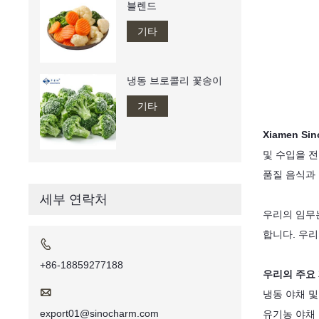
블렌드
기타
냉동 브로콜리 꽃송이
기타
Xiamen Sin
및 수입을 전
품질 음식과
세부 연락처
우리의 임무
합니다. 우

+86-18859277188
우리의 주요 

냉동 야채 및
export01@sinocharm.com
유기농 야채 