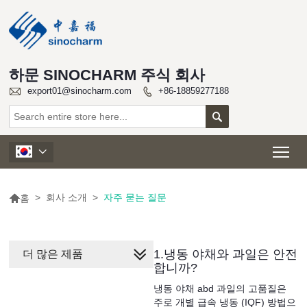
하문 SINOCHARM 주식 회사

export01@sinocharm.com
+86-18859277188


Tog


>
회사 소개
>
자주 묻는 질문
홈
1.냉동 야채와 과일은 안전
더 많은 제품
합니까?
냉동 야채 abd 과일의 고품질은
주로 개별 급속 냉동 (IQF) 방법으