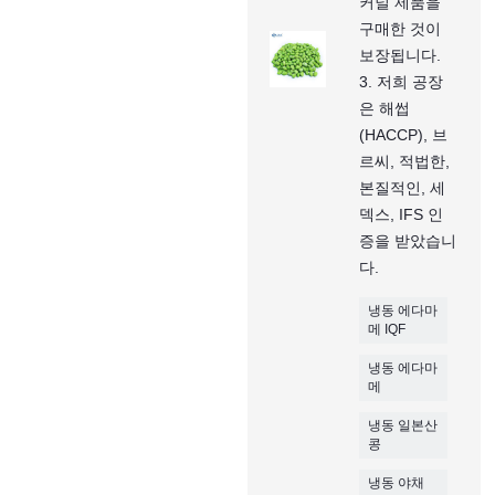
커널 제품을
구매한 것이
보장됩니다.
3. 저희 공장
은 해썹
(HACCP), 브
르씨, 적법한,
본질적인, 세
덱스, IFS 인
증을 받았습니
다.
냉동 에다마
메 IQF
냉동 에다마
메
냉동 일본산
콩
냉동 야채