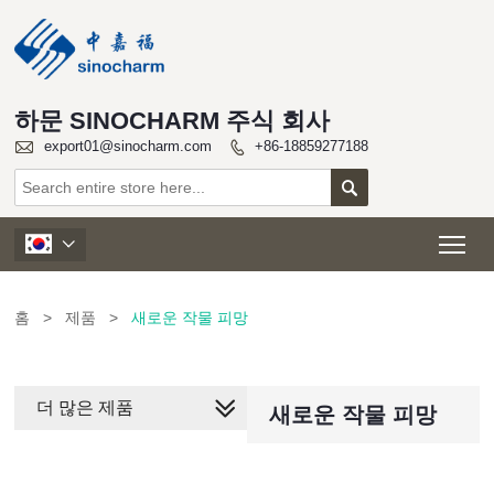
하문 SINOCHARM 주식 회사

export01@sinocharm.com
+86-18859277188


Tog

홈
>
제품
>
새로운 작물 피망
더 많은 제품
새로운 작물 피망