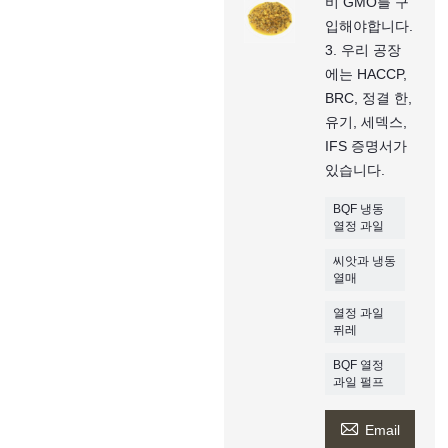
비 GMO를 구
입해야합니다.
3. 우리 공장
에는 HACCP,
BRC, 정결 한,
유기, 세덱스,
IFS 증명서가
있습니다.
BQF 냉동
열정 과일
씨앗과 냉동
열매
열정 과일
퓌레
BQF 열정
과일 펄프

Email