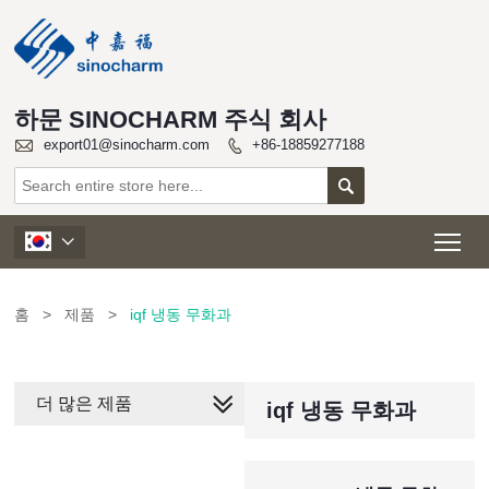
하문 SINOCHARM 주식 회사

export01@sinocharm.com
+86-18859277188


Tog

홈
>
제품
>
iqf 냉동 무화과
더 많은 제품
iqf 냉동 무화과