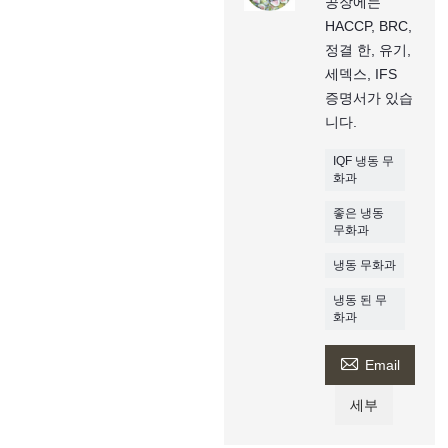
공장에는
HACCP, BRC,
정결 한, 유기,
세덱스, IFS
증명서가 있습
니다.
IQF 냉동 무
화과
좋은 냉동
무화과
냉동 무화과
냉동 된 무
화과

Email
세부