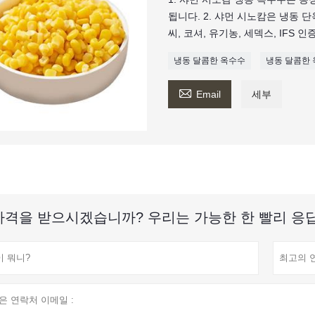
됩니다. 2. 샤먼 시노캄은 냉동 
씨, 코셔, 유기농, 세덱스, IFS 
냉동 달콤한 옥수수
냉동 달콤한

Email
세부
가격을 받으시겠습니까? 우리는 가능한 한 빨리 응답 