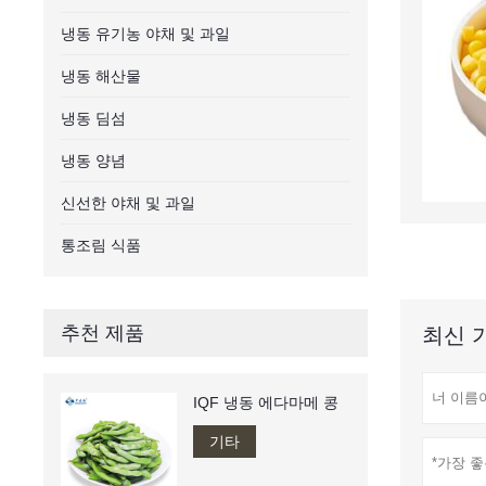
냉동 유기농 야채 및 과일
냉동 해산물
냉동 딤섬
냉동 양념
신선한 야채 및 과일
통조림 식품
추천 제품
최신 
IQF 냉동 에다마메 콩
기타