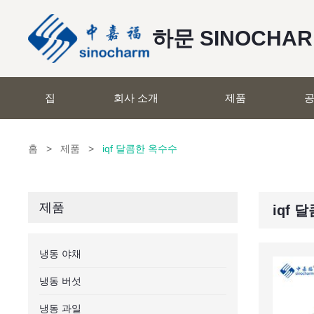
하문 SINOCHA
집
회사 소개
제품
공
홈
>
제품
>
iqf 달콤한 옥수수
제품
iqf 
냉동 야채
냉동 버섯
냉동 과일