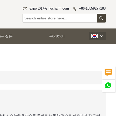

export01@sinocharm.com
+86-18859277188


는 질문
문의하기



농장에서 수확한 옥수수를 곧바로 냉동한 것으로 살충제가 잘 관리