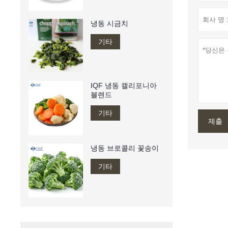
냉동 시금치
기타
IQF 냉동 캘리포니아
블렌드
기타
제출
냉동 브로콜리 꽃송이
기타