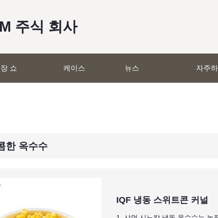
RM 주식 회사
장 쇼
케이스
뉴스
자주하
달콤한 옥수수
IQF 냉동 스위트콘 커널
1. 샤먼 시노캄 냉동 옥수수는 