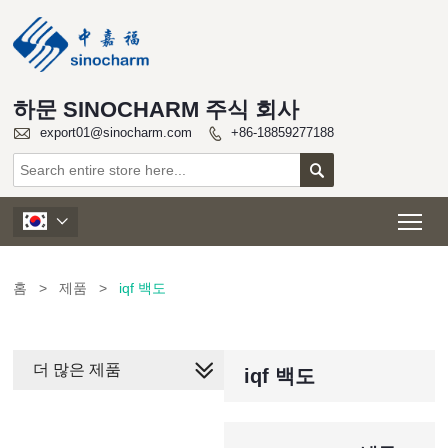
하문 SINOCHARM 주식 회사

export01@sinocharm.com
+86-18859277188


Tog

홈
>
제품
>
iqf 백도
더 많은 제품
iqf 백도