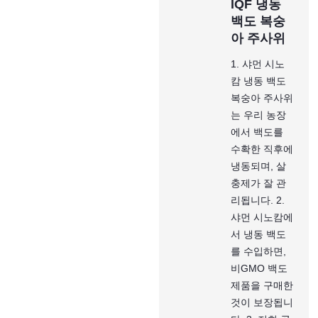
IQF 냉동
백도 복숭
아 주사위
1. 샤먼 시노
캄 냉동 백도
복숭아 주사위
는 우리 농장
에서 백도를
수확한 직후에
냉동되며, 살
충제가 잘 관
리됩니다. 2.
샤먼 시노캄에
서 냉동 백도
를 수입하면,
비GMO 백도
제품을 구매한
것이 보장됩니