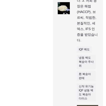
다. 3. 저희 공
장은 해썹
(HACCP), 브
르씨, 적법한,
본질적인, 세
덱스, IFS 인
증을 받았습니
다.
IQF 백도
냉동 백도
복숭아 주사
위
흰 복숭아
판매
신작 유기농
IQF 냉동 백
도 복숭아
다이스