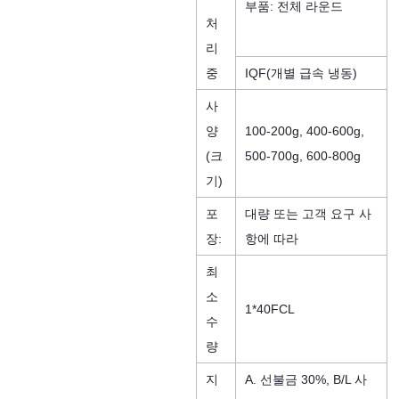
부품: 전체 라운드
처
리
중
IQF(개별 급속 냉동)
사
양
100-200g, 400-600g,
(크
500-700g, 600-800g
기)
포
대량 또는 고객 요구 사
장:
항에 따라
최
소
1*40FCL
수
량
지
A. 선불금 30%, B/L 사