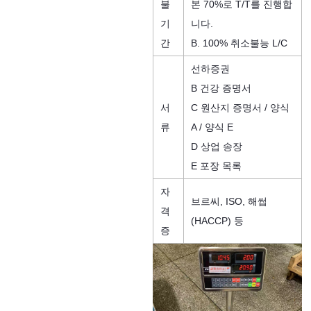
불
본 70%로 T/T를 진행합
기
니다.
간
B. 100% 취소불능 L/C
선하증권
B 건강 증명서
서
C 원산지 증명서 / 양식
류
A / 양식 E
D 상업 송장
E 포장 목록
자
브르씨, ISO, 해썹
격
(HACCP) 등
증