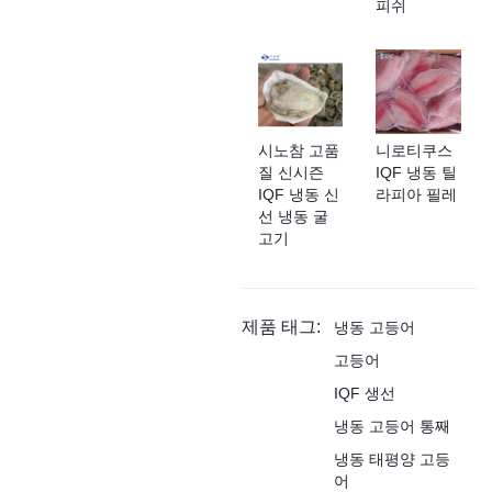
피쉬
시노참 고품
니로티쿠스
질 신시즌
IQF 냉동 틸
IQF 냉동 신
라피아 필레
선 냉동 굴
고기
제품 태그:
냉동 고등어
고등어
IQF 생선
냉동 고등어 통째
냉동 태평양 고등
어