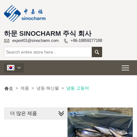
하문 SINOCHARM 주식 회사

export01@sinocharm.com
+86-18859277188


Tog


>
제품
>
냉동 해산물
>
냉동 고등어
홈
더 많은 제품