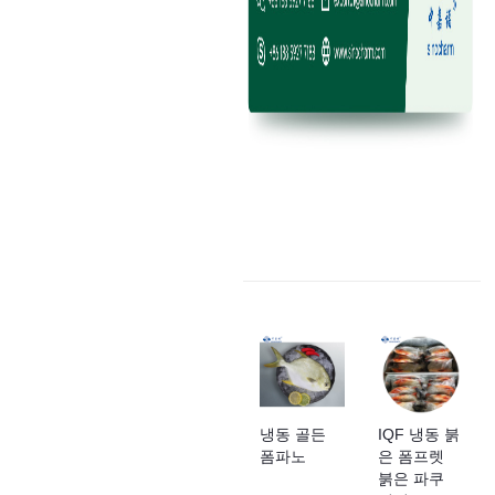
냉동 골든
IQF 냉동 붉
폼파노
은 폼프렛
붉은 파쿠