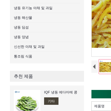
냉동 유기농 야채 및 과일
냉동 해산물
냉동 딤섬
냉동 양념
신선한 야채 및 과일
통조림 식품
추천 제품
IQF 냉동 에다마메 콩
기타
제품명