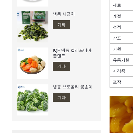
재료
냉동 시금치
계절
기타
선적
상표
기원
IQF 냉동 캘리포니아
블렌드
유통기한
기타
자격증
포장
냉동 브로콜리 꽃송이
기타