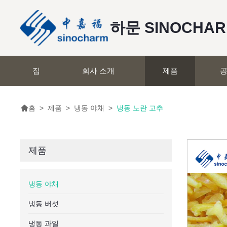
하문 SINOCHA
집
회사 소개
제품
공

>
제품
>
냉동 야채
>
냉동 노란 고추
홈
제품
냉동 야채
냉동 버섯
냉동 과일