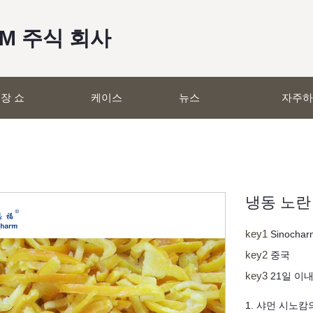
RM 주식 회사
장 쇼
케이스
뉴스
자주하
냉동 노란
key1
Sinochar
key2
중국
key3
21일 이
1. 샤먼 시노