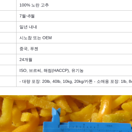
100% 노란 고추
7월~8월
일년 내내
시노참 또는 OEM
중국, 푸젠
24개월
ISO, 브르씨, 해썹(HACCP), 유기농
- 대량 포장: 20lb, 40lb, 10kg, 20kg/카톤
- 소매용 포장: 1lb, 8o