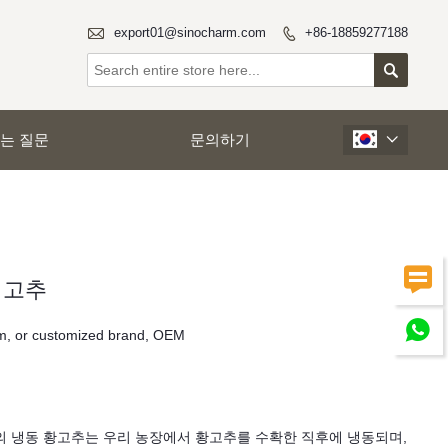

export01@sinocharm.com
+86-18859277188


는 질문
문의하기


 고추

m, or customized brand, OEM
내
캄의 냉동 황고추는 우리 농장에서 황고추를 수확한 직후에 냉동되며,