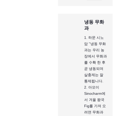
냉동 무화
과
1. 하문 시노
암 ''냉동 무화
과는 우리 농
장에서 무화과
를 수확 한 후
곧 냉동되며
살충제는 잘
통제됩니다.
2. 아모이
Sinocharm에
서 겨울 왕국
Fig를 가져 오
려면 무화과