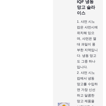
IQF 냉동
망고 슬라
이스
1. 샤먼 시노
캄은 샤먼시에
위치해 있으
며, 샤먼은 열
대 과일이 풍
부한 지역입니
다. 냉동 망고
도 그중 하나
입니다.
2. 샤먼 시노
캄에서 냉동
망고를 수입하
면 가장 신선
하고 달콤한
망고 제품을