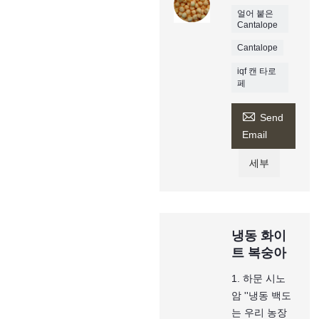
얼어 붙은
Cantalope
Cantalope
iqf 캔 타로
페

Send
Email
세부
냉동 화이
트 복숭아
1. 하문 시노
암 ''냉동 백도
는 우리 농장