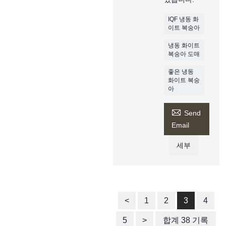
IQF 냉동 화
이트 복숭아
냉동 화이트
복숭아 도매
좋은 냉동
화이트 복숭
아

Send
Email
세부
<
1
2
3
4
5
>
합계 38 기록