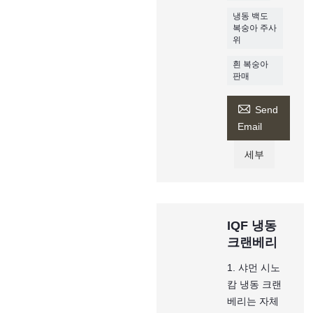
냉동 백도
복숭아 주사
위
흰 복숭아
판매

Send
Email
세부
IQF 냉동
크랜베리
1. 샤먼 시노
캄 냉동 크랜
베리는 자체