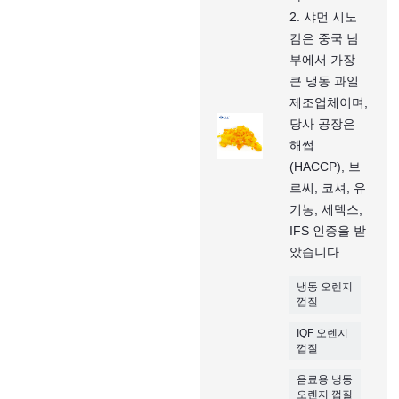
2. 샤먼 시노
캄은 중국 남
부에서 가장
큰 냉동 과일
제조업체이며,
당사 공장은
해썹
(HACCP), 브
르씨, 코셔, 유
기농, 세덱스,
IFS 인증을 받
았습니다.
냉동 오렌지
껍질
IQF 오렌지
껍질
음료용 냉동
오렌지 껍질